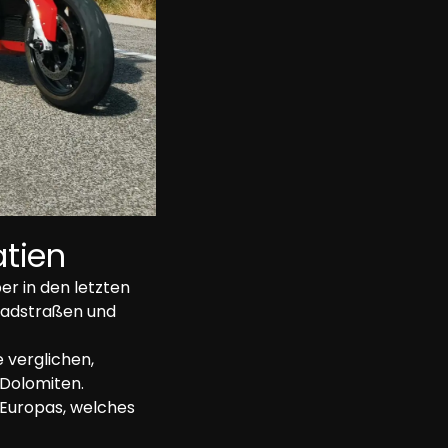
atien
er in den letzten 
rradstraßen und 
 verglichen, 
 Dolomiten. 
 Europas, welches 