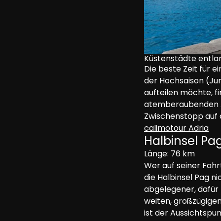
Küstenstädte entla
Die beste Zeit für e
der Hochsaison (Juni
aufteilen möchte, f
atemberaubenden Alt
Zwischenstopp auf 
calimotour Adria
Halbinsel Pag
Länge: 76 km
Wer auf seiner Fahr
die Halbinsel Pag ni
abgelegener, dafür 
weiten, großzügigen
ist der Aussichtspun