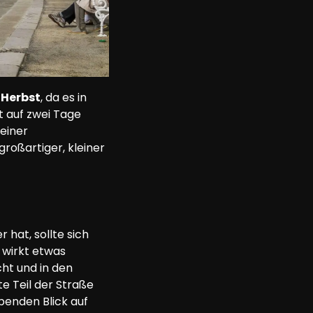
 Herbst
, da es in 
t auf zwei Tage 
einer 
oßartiger, kleiner 
hat, sollte sich 
 wirkt etwas 
ht und in den 
e Teil der Straße 
enden Blick auf 