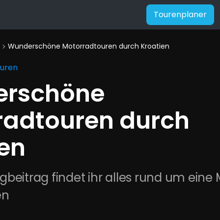
Tourenplaner
Wunderschöne Motorradtouren durch Kroatien
chevron_right
uren
rschöne 
radtouren durch 
en
beitrag findet ihr alles rund um eine 
en