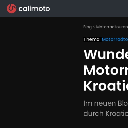
Blog
Motorradtouren
chevron_right
Thema
Motorradto
Wunde
Motor
Kroati
Im neuen Blog
durch Kroati