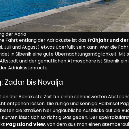
ng der Adria
ine Fahrt entlang der Adriaküste ist das 
Frühjahr und der
, Juli und August) etwas überfüllt sein kann. Wer die Fahr
indet in Sibenik eine gute Übernachtungsmöglichkeit. Mit s
stadt und der gemütlichen Atmosphäre ist Sibenik ein gr
der Adriaküstenroute.
: Zadar bis Novalja
t an der Adriaküste Zeit für einen sehenswerten Abstecher 
cht entgehen lassen. Die ruhige und sonnige Halbinsel Pag
bieten die Straßen hier unglaubliche Ausblicke auf die Buc
 Kurven lässt sich so richtig Gas geben. Der spektakulärst
kt 
Pag Island View
, von dem aus man einen atemberaub