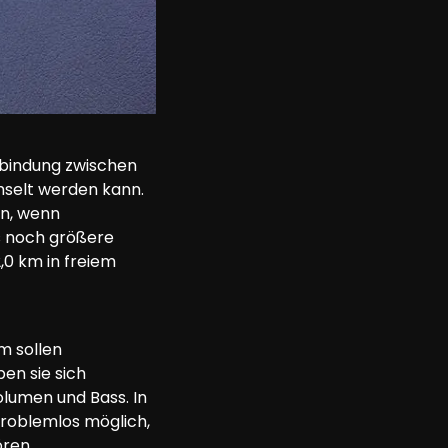
rbindung zwischen 
selt werden kann. 
en, wenn 
s noch größere 
,0 km in freiem 
 sollen 
en sie sich 
lumen und Bass. In 
roblemlos möglich, 
ören.