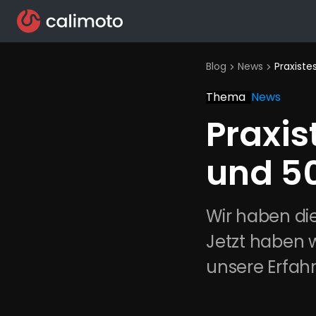
Blog
News
Praxiste
chevron_right
chevron_right
Thema
News
Praxis
und 5
Wir haben die
Jetzt haben w
unsere Erfah