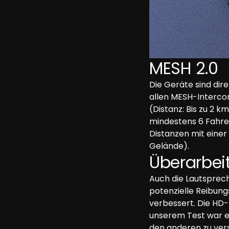
MESH 2.0
Die Geräte sind dir
allen MESH-Interco
(Distanz: Bis zu 2 
mindestens 6 Fahrer
Distanzen mit einer
Gelände).
Überarbei
Auch die Lautsprec
potenzielle Reibung
verbessert. Die HD
unserem Test war e
den anderen zu vers