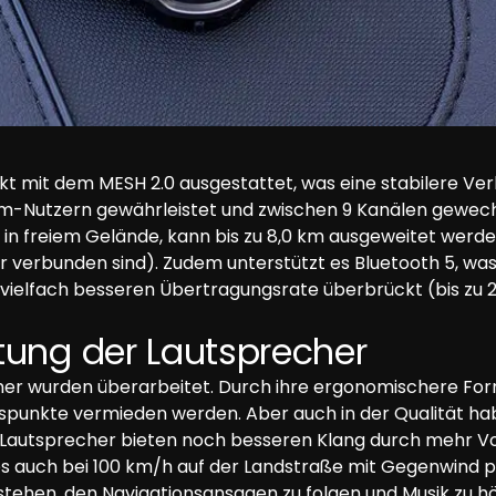
ekt mit dem MESH 2.0 ausgestattet, was eine stabilere Ve
m-Nutzern gewährleistet und zwischen 9 Kanälen gewech
km in freiem Gelände, kann bis zu 8,0 km ausgeweitet werd
 verbunden sind). Zudem unterstützt es Bluetooth 5, wa
 vielfach besseren Übertragungsrate überbrückt (bis zu 2
tung der Lautsprecher
her wurden überarbeitet. Durch ihre ergonomischere Form
spunkte vermieden werden. Aber auch in der Qualität hab
-Lautsprecher bieten noch besseren Klang durch mehr Vo
s auch bei 100 km/h auf der Landstraße mit Gegenwind p
tehen, den Navigationsansagen zu folgen und Musik zu h