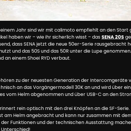
einem Jahr sind wir mit calimoto empfiehlt an den Start 
el haben wir – wie ihr sicherlich wisst – das 
SENA 20S
 g
send, dass SENA jetzt die neue 50er-Serie rausgebracht h
nutzt und das 50S und das 50R unter die Lupe genommen.
nd an einem Shoei RYD verbaut.
ehören zu der neuesten Generation der Intercomgeräte v
chnisch an das Vorgängermodell 30K an und wird über ein
 es vom Helm abgenommen und über USB-C an den Stro
innert rein optisch mit den drei Knöpfen an die SF-Serie
est am Helm angebracht und kann nur zusammen mit dem
h der Funktionen und der technischen Ausstattung mache
 Unterschied!