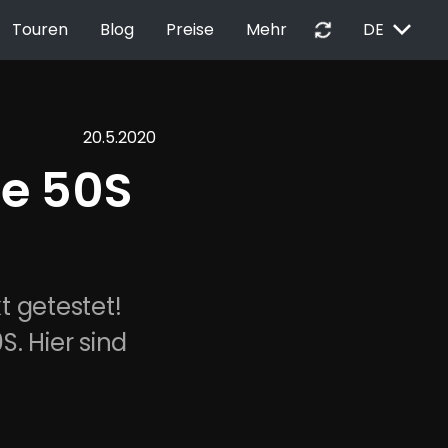
EXPAND_MORE
autorenew
Touren
Blog
Preise
Mehr
DE
20.5.2020
e 50S 
 getestet! 
. Hier sind 