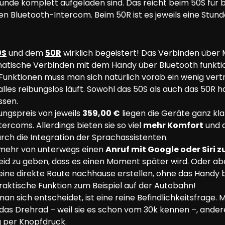
unde komplett aufgeladen sind. Das reicht beim 50S für b
n Bluetooth-Intercom. Beim 50R ist es jeweils eine Stund
0S
 und dem 
50R
 wirklich begeistert! Das Verbinden übe
atische Verbinden mit dem Handy über Bluetooth funktio
 Funktionen muss man sich natürlich vorab ein wenig ver
lles reibungslos läuft. Sowohl das 50S als auch das 50R h
ssen.
ngspreis von jeweils 
359,00 €
 liegen die Geräte ganz kl
ercoms. Allerdings bieten sie so viel 
mehr Komfort
 und 
urch die Integration der Sprachassistenten.
 mehr von unterwegs einen 
Anruf mit Google oder Siri z
eid zu geben, dass es einen Moment später wird. Oder ab
ine direkte Route nachhause erstellen, ohne das Handy 
raktische Funktion zum Beispiel auf der Autobahn!
an sich entscheidet, ist eine reine Befindlichkeitsfrage
das Drehrad – weil sie es schon vom 30k kennen –, ande
g per Knopfdruck.