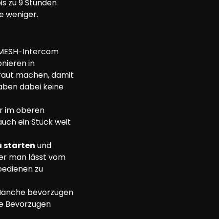
is zu 9 Stunden 
e weniger.
r MESH-Intercom 
nieren in 
traut machen, damit 
aben dabei keine 
ar im oberen 
auch ein Stück weit 
u starten
 und 
er man lässt vom 
bedienen zu 
. Manche bevorzugen 
re Bevorzugen 