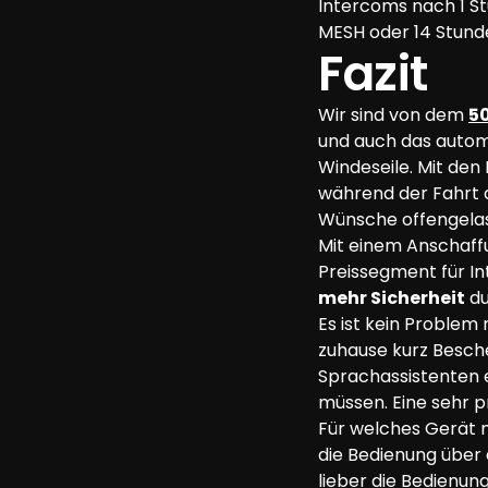
Intercoms nach 1 St
MESH oder 14 Stunde
Fazit
Wir sind von dem 
5
und auch das autom
Windeseile. Mit den
während der Fahrt a
Wünsche offengela
Mit einem Anschaffu
Preissegment für Int
mehr Sicherheit
 d
Es ist kein Problem
zuhause kurz Besch
Sprachassistenten e
müssen. Eine sehr p
Für welches Gerät m
die Bedienung über 
lieber die Bedienun