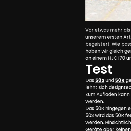
Vor etwas mehr als 
unserem ersten Artik
begeistert. Wie pas
haben wir gleich ge
an einem HJC i70 u
Test
Das 
50S
 und 
50R
 g
lehnt sich designte
Zum Aufladen kann
werden.
Das 50R hingegen er
50S wird das 50R f
werden. Hinsichtlic
Geräte aber keinen