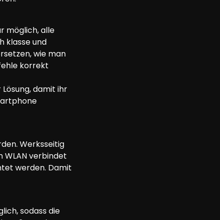
 möglich, alle 
h klasse und 
ersetzen, wie man 
ehle korrekt 
 Lösung, damit ihr 
martphone 
en. Werksseitig 
em WLAN verbindet 
htet werden. Damit 
lich, sodass die 