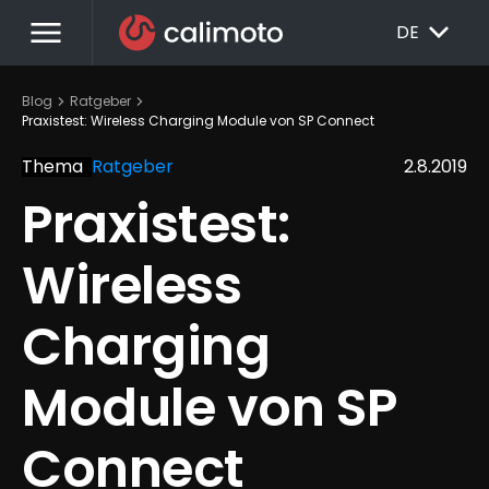
menu
EXPAND_MORE
DE
chevron_right
chevron_right
Blog
Ratgeber
Praxistest: Wireless Charging Module von SP Connect
Thema
Ratgeber
2.8.2019
Praxistest: 
Wireless 
Charging 
Module von SP 
Connect