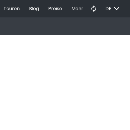
EXPAND_MORE
autorenew
Touren
Blog
Preise
Mehr
DE