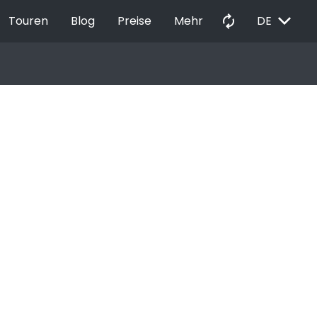
EXPAND_MORE
autorenew
Touren
Blog
Preise
Mehr
DE