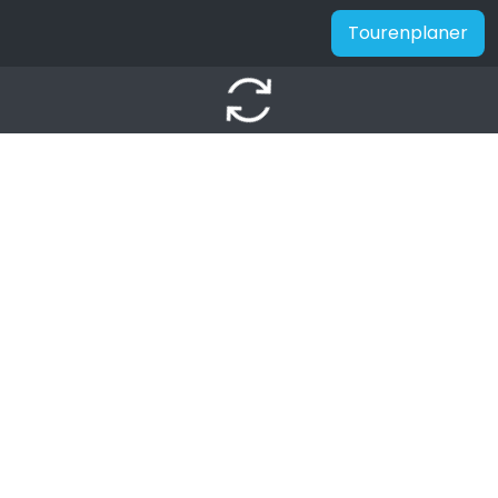
Tourenplaner
autorenew