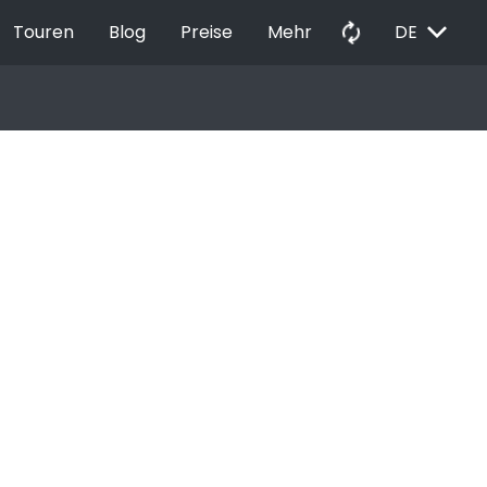
EXPAND_MORE
autorenew
Touren
Blog
Preise
Mehr
DE