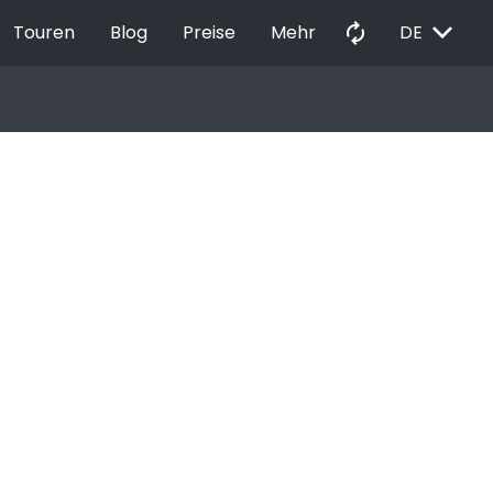
EXPAND_MORE
autorenew
Touren
Blog
Preise
Mehr
DE