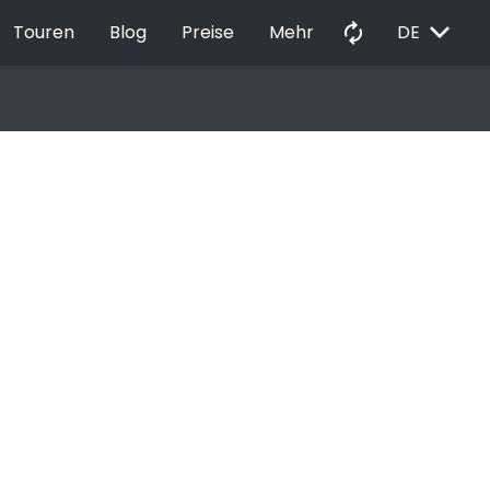
EXPAND_MORE
autorenew
Touren
Blog
Preise
Mehr
DE