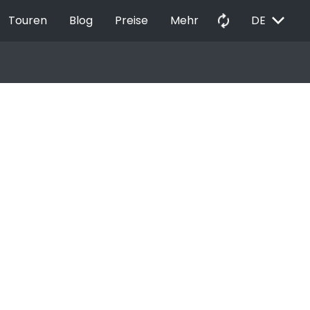
EXPAND_MORE
autorenew
Touren
Blog
Preise
Mehr
DE