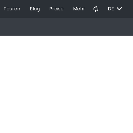
EXPAND_MORE
autorenew
Touren
Blog
Preise
Mehr
DE