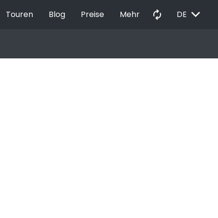
EXPAND_MORE
autorenew
Touren
Blog
Preise
Mehr
DE