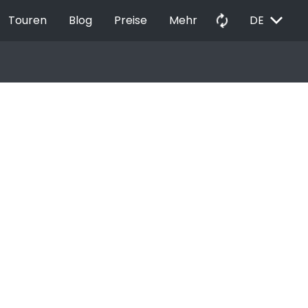
EXPAND_MORE
autorenew
Touren
Blog
Preise
Mehr
DE