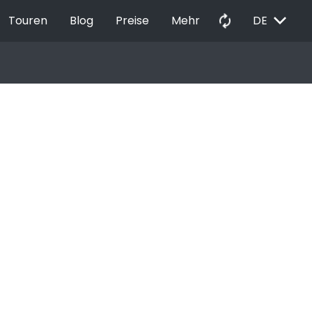
EXPAND_MORE
autorenew
Touren
Blog
Preise
Mehr
DE