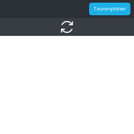
Tourenplaner
autorenew