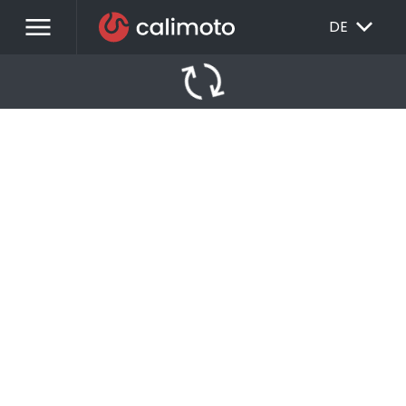
menu
EXPAND_MORE
DE
autorenew