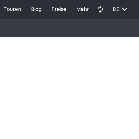
EXPAND_MORE
autorenew
Touren
Blog
Preise
Mehr
DE