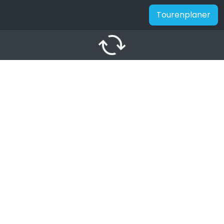
Tourenplaner
autorenew