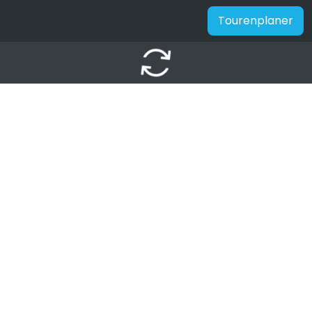
Tourenplaner
autorenew