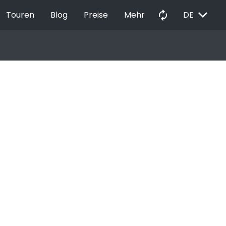
EXPAND_MORE
autorenew
Touren
Blog
Preise
Mehr
DE