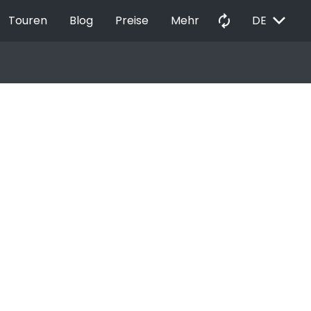
EXPAND_MORE
autorenew
Touren
Blog
Preise
Mehr
DE