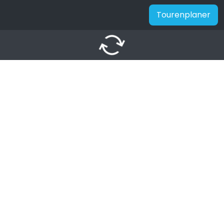
Tourenplaner
autorenew