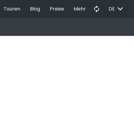
EXPAND_MORE
autorenew
Touren
Blog
Preise
Mehr
DE