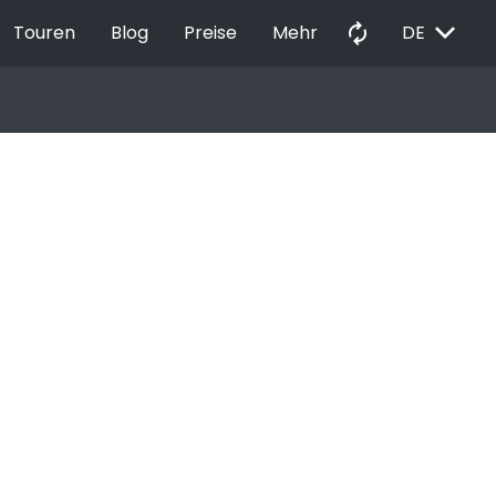
EXPAND_MORE
autorenew
Touren
Blog
Preise
Mehr
DE