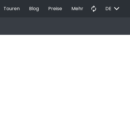
EXPAND_MORE
autorenew
Touren
Blog
Preise
Mehr
DE