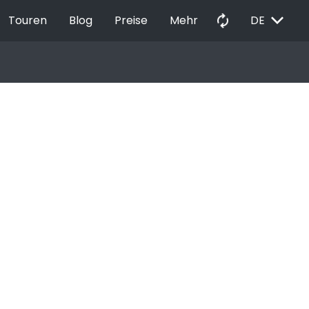
EXPAND_MORE
autorenew
Touren
Blog
Preise
Mehr
DE