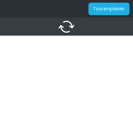
Tourenplaner
autorenew