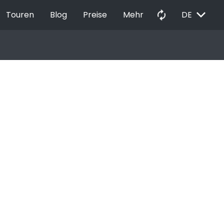
EXPAND_MORE
autorenew
Touren
Blog
Preise
Mehr
DE