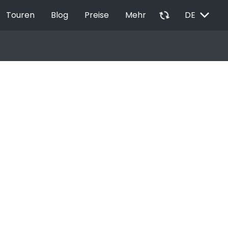
EXPAND_MORE
autorenew
Touren
Blog
Preise
Mehr
DE