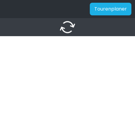
Tourenplaner
autorenew