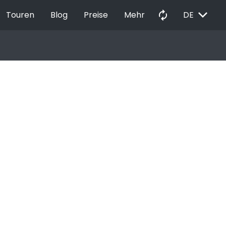
EXPAND_MORE
autorenew
Touren
Blog
Preise
Mehr
DE