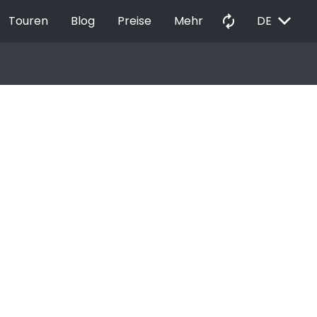
EXPAND_MORE
autorenew
Touren
Blog
Preise
Mehr
DE