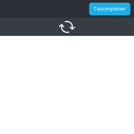
Tourenplaner
autorenew