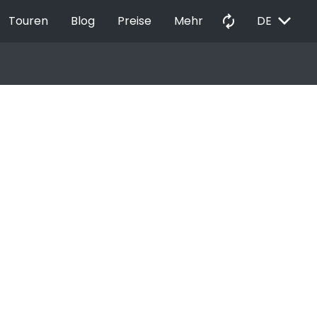
EXPAND_MORE
autorenew
Touren
Blog
Preise
Mehr
DE