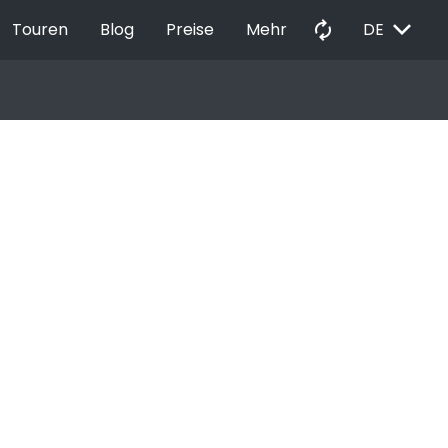
EXPAND_MORE
autorenew
Touren
Blog
Preise
Mehr
DE