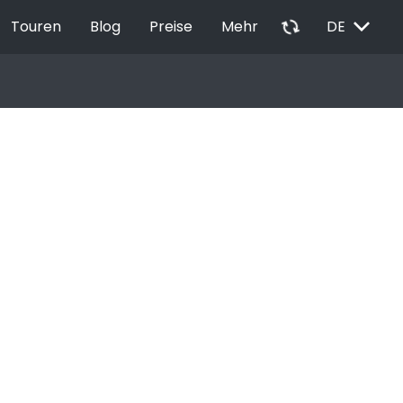
EXPAND_MORE
autorenew
Touren
Blog
Preise
Mehr
DE