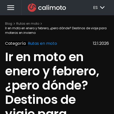
menu
EXPAND_MORE
ES
chevron_right
chevron_right
Blog
Rutas en moto
Ir en moto en enero y febrero, ¿pero dónde? Destinos de viaje para 
moteros en invierno
Categoría
Rutas en moto
12.1.2026
Ir en moto en 
enero y febrero, 
¿pero dónde? 
Destinos de 
viaje para 