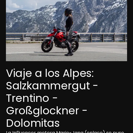
Viaje a los Alpes: 
Salzkammergut - 
Trentino - 
Großglockner - 
Dolomitas
La Influencer motera Marie-Jana (enlace) se puso 