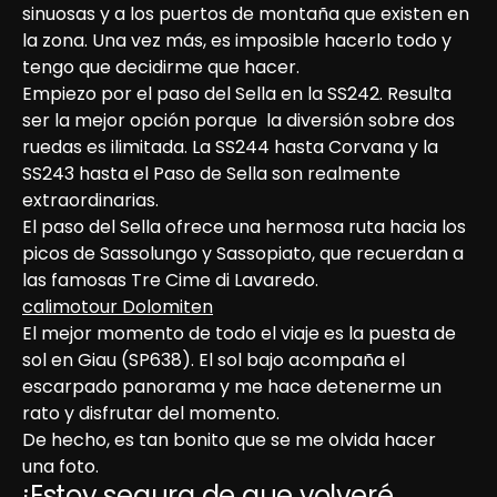
sinuosas y a los puertos de montaña que existen en 
la zona. Una vez más, es imposible hacerlo todo y 
tengo que decidirme que hacer.

Empiezo por el paso del Sella en la SS242. Resulta 
ser la mejor opción porque  la diversión sobre dos 
ruedas es ilimitada. La SS244 hasta Corvana y la 
SS243 hasta el Paso de Sella son realmente 
extraordinarias.

El paso del Sella ofrece una hermosa ruta hacia los 
picos de Sassolungo y Sassopiato, que recuerdan a 
las famosas Tre Cime di Lavaredo.
calimotour Dolomiten
El mejor momento de todo el viaje es la puesta de 
sol en Giau (SP638). El sol bajo acompaña el 
escarpado panorama y me hace detenerme un 
rato y disfrutar del momento.

De hecho, es tan bonito que se me olvida hacer 
una foto.
¡Estoy segura de que volveré 