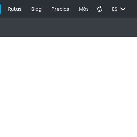
EXPAND_MORE
autorenew
Rutas
Blog
Precios
Más
ES