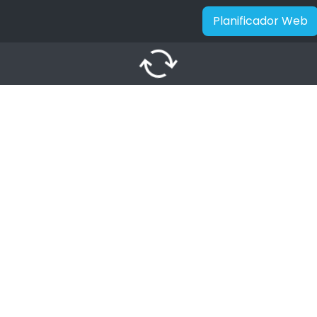
Planificador Web
autorenew