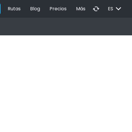
EXPAND_MORE
autorenew
Rutas
Blog
Precios
Más
ES