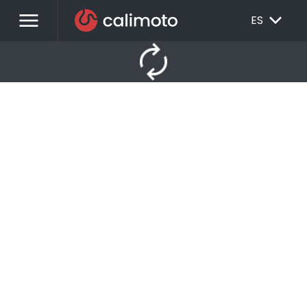
menu
EXPAND_MORE
ES
autorenew