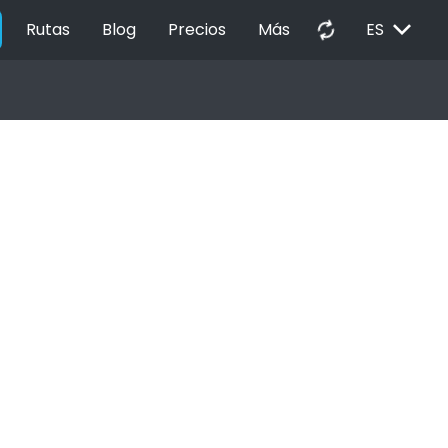
EXPAND_MORE
autorenew
Rutas
Blog
Precios
Más
ES