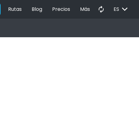
EXPAND_MORE
autorenew
Rutas
Blog
Precios
Más
ES