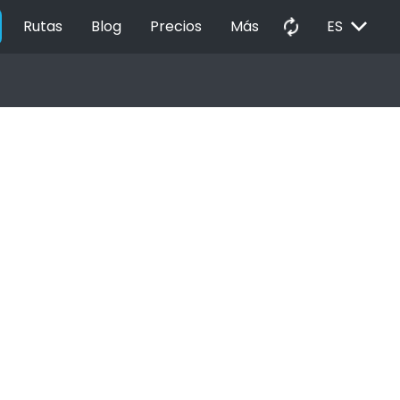
EXPAND_MORE
autorenew
Rutas
Blog
Precios
Más
ES