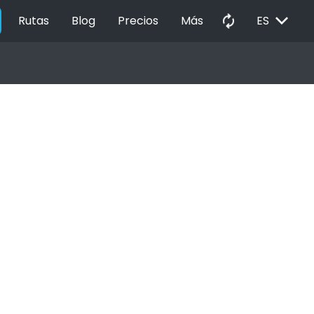
EXPAND_MORE
autorenew
Rutas
Blog
Precios
Más
ES