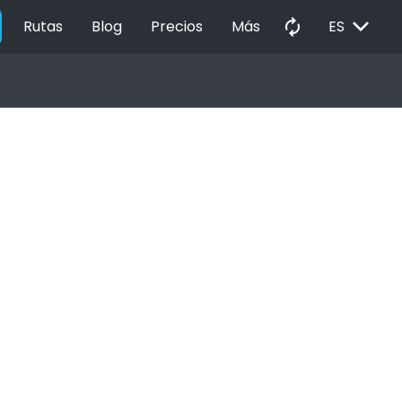
EXPAND_MORE
autorenew
Rutas
Blog
Precios
Más
ES