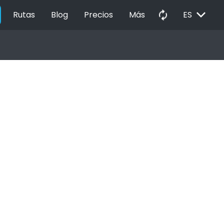
EXPAND_MORE
autorenew
Rutas
Blog
Precios
Más
ES