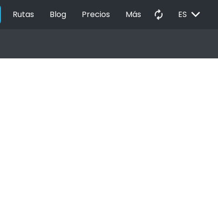
EXPAND_MORE
autorenew
Rutas
Blog
Precios
Más
ES