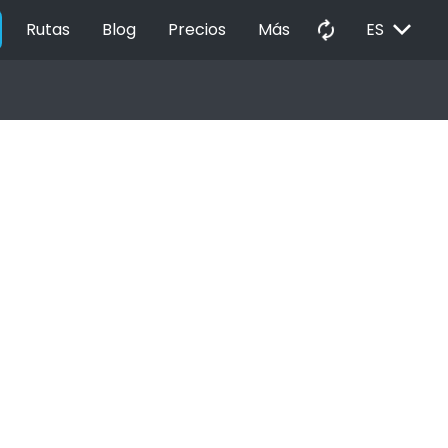
EXPAND_MORE
autorenew
Rutas
Blog
Precios
Más
ES