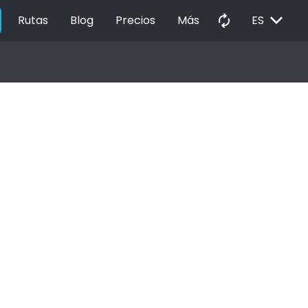
EXPAND_MORE
autorenew
Rutas
Blog
Precios
Más
ES